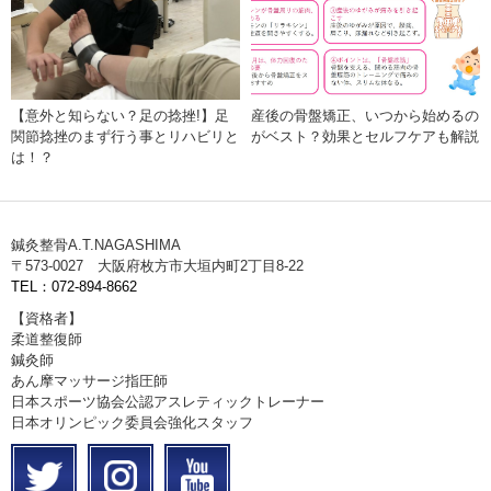
【意外と知らない？足の捻挫!】足
産後の骨盤矯正、いつから始めるの
関節捻挫のまず行う事とリハビリと
がベスト？効果とセルフケアも解説
は！？
鍼灸整骨A.T.NAGASHIMA
〒573-0027 大阪府枚方市大垣内町2丁目8-22
TEL：072-894-8662
【資格者】
柔道整復師
鍼灸師
あん摩マッサージ指圧師
日本スポーツ協会公認アスレティックトレーナー
日本オリンピック委員会強化スタッフ