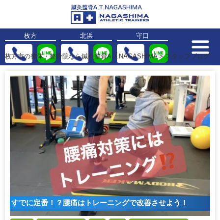
枚方
北浜
守口
枚方市の整体・整骨院なら鍼灸整骨A.T.NAGASHIMA
>
スタッフブログ
すでに定番！？腰痛はトレーニングで改善させよう！