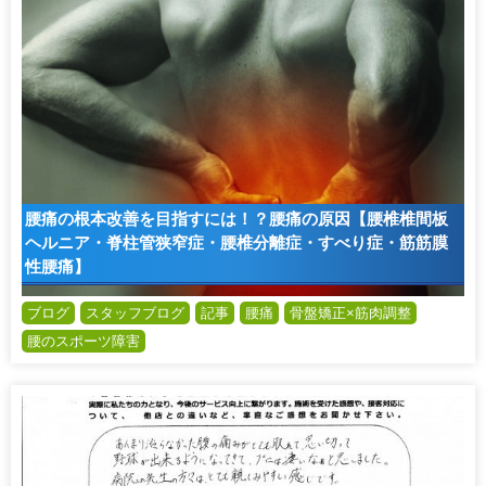
腰痛の根本改善を目指すには！？腰痛の原因【腰椎椎間板
ヘルニア・脊柱管狭窄症・腰椎分離症・すべり症・筋筋膜
性腰痛】
ブログ
スタッフブログ
記事
腰痛
骨盤矯正×筋肉調整
腰のスポーツ障害