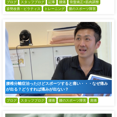
ブログ
スタッフブログ
記事
腰痛
骨盤矯正×筋肉調整
姿勢改善・ピラティス
トレーニング
腰のスポーツ障害
腰椎分離症治ったけどスポーツすると痛い・・・なぜ痛み
が出る？どうすれば痛みが出ない？
ブログ
スタッフブログ
腰痛
腰のスポーツ障害
肩痛