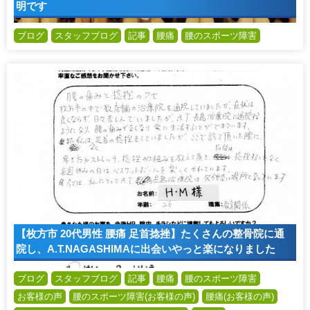
明です
ブログ
スタッフブログ
記事
腰痛
腰のスポーツ障害
【枚方市 20代男性 腰痛 足首捻挫】たくさんの整骨院に通
院し、A.T.NAGASHIMAに出会いやっと楽になりました
ブログ
スタッフブログ
記事
腰痛
腰のスポーツ障害
お客様の声
腰のスポーツ障害(お客様の声)
腰痛(お客様の声)