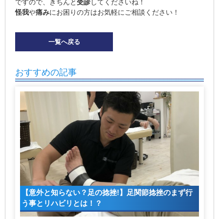
ですので、きちんと
受診
してくださいね！
怪我
や
痛み
にお困りの方はお気軽にご相談ください！
一覧へ戻る
おすすめの記事
【意外と知らない？足の捻挫!】足関節捻挫のまず行
う事とリハビリとは！？