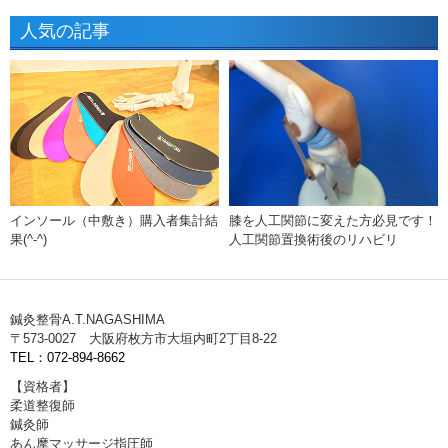
人気の記事
インソール（中敷き）購入者集計結
膝を人工関節に変えた方必見です！
果(^-^)
人工関節置換術後のリハビリ
鍼灸整骨A.T.NAGASHIMA
〒573-0027 大阪府枚方市大垣内町2丁目8-22
TEL：072-894-8662
【資格者】
柔道整復師
鍼灸師
あん摩マッサージ指圧師