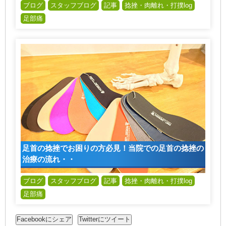
ブログ
スタッフブログ
記事
捻挫・肉離れ・打撲log
足部痛
足首の捻挫でお困りの方必見！当院での足首の捻挫の
治療の流れ・・
ブログ
スタッフブログ
記事
捻挫・肉離れ・打撲log
足部痛