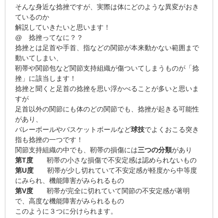
そんな身近な
捻挫
ですが、実際は体にどのような
異変
がおき
ているのか
解説していきたいと思います！
@
捻挫
ってなに？？
捻挫とは足首や手首、指などの関節が本来動かない範囲まで
動いてしまい、
靭帯や関節包など関節支持組織が傷ついてしまうものが「捻
挫」に該当します！
捻挫と聞くと足首の捻挫を思い浮かべることが多いと思いま
すが
足首以外の関節にも体のどの関節でも、捻挫が起きる可能性
があり、
バレーボール
や
バスケットボール
など
球技
でよくおこる突き
指も捻挫の一つです！
関節支持組織の中でも、靭帯の損傷には
三つの分類
があり
第T度
靭帯の小さな損傷で
不安定感
は認められないもの
第U度
靭帯が少し切れていて
不安定感
が
軽度
から
中等度
にみられ、機能障害がみられるもの
第V度
靭帯が完全に切れていて関節の
不安定感
が著明
で、
高度
な機能障害がみられるもの
このように３つに分けられます。