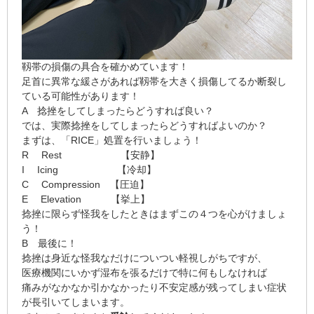
靱帯の損傷の具合を確かめています！
足首に異常な緩さがあれば靱帯を
大きく損傷
してるか
断裂
し
ている可能性があります！
A
捻挫をしてしまったらどうすれば良い？
では、実際捻挫をしてしまったらどうすればよいのか？
まずは、「
R
I
C
E
」
処置を行いましょう！
R
Rest
【安静】
I
Icing
【冷却】
C
Compression
【圧迫】
E
Elevation
【挙上】
捻挫に限らず怪我をしたときはまずこの４つを心がけましょ
う！
B
最後に！
捻挫は身近な怪我なだけについつい
軽視
しがちですが、
医療機関にいかず湿布を張るだけで特に何もしなければ
痛みがなかなか引かなかったり
不安定感
が残ってしまい症状
が長引いてしまいます。