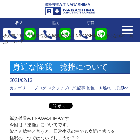
枚方
北浜
守口
枚方市の整体・整骨院なら鍼灸整骨A.T.NAGASHIMA
>
身近な怪我 捻
挫について
身近な怪我 捻挫について
2021/02/13
カテゴリー：ブログ,スタッフブログ,記事,捻挫・肉離れ・打撲log
鍼灸整骨A.T.NAGASHIMAです!
今回は『
捻挫
』についてです。
皆さん捻挫と言うと、日常生活の中でも身近に感じる
怪我の一つではないでしょうか？？