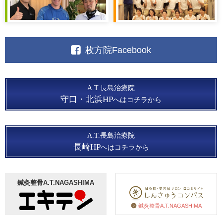
枚方院Facebook
A.T.長島治療院
守口・北浜HP
へはコチラから
A.T.長島治療院
長崎HP
へはコチラから
鍼灸整骨A.T.NAGASHIMA
鍼灸整骨A.T.NAGASHIMA