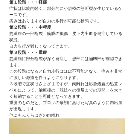
第１段階・・・軽症
症状は比較的軽く、部分的に小規模の筋断裂が生じているケ
ースです。
痛みはありますが自力の歩行が可能な状態です。
第２段階・・・中程度
筋繊維の一部断裂、筋膜の損傷、皮下内出血を発症している
状態。
自力歩行が難しくなってきます。
第３段階・・・重症
筋繊維に部分断裂が深く発症し、患部には陥凹部が確認でき
ます。
この段階になると自力歩行はほぼ不可能となり、痛みも非常
に激しい激痛を伴うようになります。
３段階で症状はさまざまですが、肉離れは応急処置の処置レ
ベルによって、治療後の「競技への復帰までの期間」を大き
く短縮することも可能となってきます。
重度のものだと、ブログの最初にあげた写真のように内出血
が出現します。
他にもふくらはぎの肉離れ