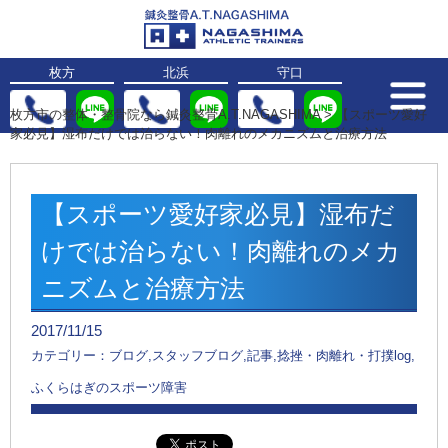
枚方
北浜
守口
枚方市の整体・整骨院なら鍼灸整骨A.T.NAGASHIMA
>
【スポーツ愛好
家必見】湿布だけでは治らない！肉離れのメカニズムと治療方法
【スポーツ愛好家必見】湿布だ
けでは治らない！肉離れのメカ
ニズムと治療方法
2017/11/15
カテゴリー：ブログ,スタッフブログ,記事,捻挫・肉離れ・打撲log,
ふくらはぎのスポーツ障害