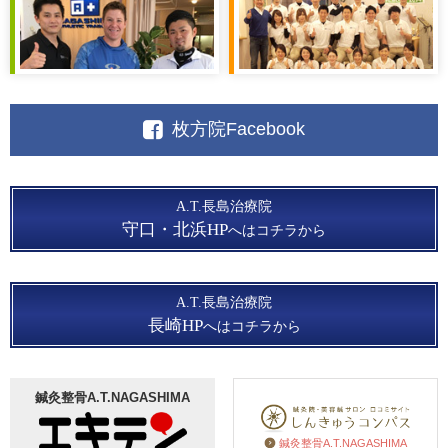
枚方院Facebook
A.T.長島治療院
守口・北浜HP
へはコチラから
A.T.長島治療院
長崎HP
へはコチラから
鍼灸整骨A.T.NAGASHIMA
鍼灸整骨A.T.NAGASHIMA