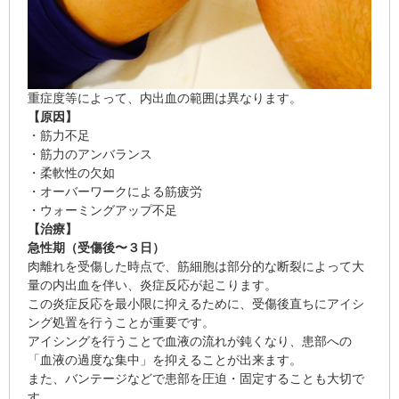
重症度等によって、内出血の範囲は異なります。
【原因】
・筋力不足
・筋力のアンバランス
・柔軟性の欠如
・オーバーワークによる筋疲労
・ウォーミングアップ不足
【治療】
急性期（受傷後〜３日）
肉離れを受傷した時点で、筋細胞は部分的な断裂によって大
量の内出血を伴い、炎症反応が起こります。
この炎症反応を最小限に抑えるために、受傷後直ちにアイシ
ング処置を行うことが重要です。
アイシングを行うことで血液の流れが鈍くなり、患部への
「血液の過度な集中」を抑えることが出来ます。
また、バンテージなどで患部を圧迫・固定することも大切で
す。