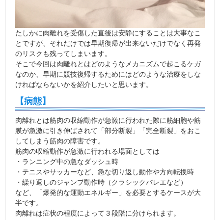
たしかに肉離れを受傷した直後は安静にすることは大事なこ
とですが、それだけでは早期復帰が出来ないだけでなく再発
のリスクも残ってしまいます。
そこで今回は肉離れとはどのようなメカニズムで起こるケガ
なのか、早期に競技復帰するためにはどのような治療をしな
ければならないかを紹介したいと思います。
【病態】
肉離れとは筋肉の収縮動作が急激に行われた際に筋細胞や筋
膜が急激に引き伸ばされて「部分断裂」「完全断裂」をおこ
してしまう筋肉の障害です。
筋肉の収縮動作が急激に行われる場面としては
・ランニング中の急なダッシュ時
・テニスやサッカーなど、急な切り返し動作や方向転換時
・繰り返しのジャンプ動作時（クラシックバレエなど）
など、「爆発的な運動エネルギー」を必要とするケースが大
半です。
肉離れは症状の程度によって３段階に分けられます。