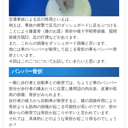
交通事故による足の怪我といえば…
例えば、事故の衝撃で足元のダッシュボードに足をぶつける
ことにより膝蓋骨（膝のお皿）骨折や後十字靭帯損傷、股関
節後方脱臼、足の打撲などがあります。
また、これらの損傷をダッシュボード損傷と言います。
他には車のバンパーが衝突して起こる骨折の事をバンパー骨
折といいます。
今回はこの二つについてお話していきたいと思います。
バンパー骨折
一般に歩行者と自動車との衝突では、ちょうど車のバンパー
部分が歩行者の膝あたりに位置し膝周辺の内出血、皮膚や筋
肉の損傷、骨折がみられます。
歩行者の後ろから自動車が衝突すると、膝の屈曲作用により
骨折よりも筋肉の損傷が起こる可能性が高いのですが、前や
横からの衝突では骨折が起こりやすいと言われています。
それでは、具体的にどのような骨折が起こり得るのでしょう
か？