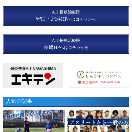
A.T.長島治療院
守口・北浜HP
へはコチラから
A.T.長島治療院
長崎HP
へはコチラから
鍼灸整骨A.T.NAGASHIMA
鍼灸整骨A.T.NAGASHIMA
人気の記事