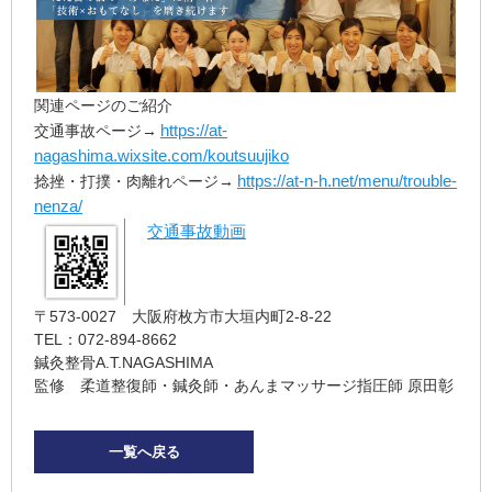
関連ページのご紹介
https://at-
交通事故ページ→
nagashima.wixsite.com/koutsuujiko
https://at-n-h.net/menu/trouble-
捻挫・打撲・肉離れページ→
nenza/
交通事故動画
〒573-0027 大阪府枚方市大垣内町2-8-22
TEL：072-894-8662
鍼灸整骨A.T.NAGASHIMA
監修 柔道整復師・鍼灸師・あんまマッサージ指圧師 原田彰
一覧へ戻る