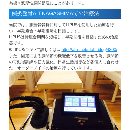
為後々変形性膝関節症にことがあります。
鍼灸整骨A.T.NAGASHIMAでの治療法
当院では、膝蓋骨骨折に対してLIPUSを使用した治療を行
い、早期癒合・早期復帰を目指します。
LIPUSは骨癒合期間を短縮し、早期回復を目指すための治療
器です。
http://at-n.net/staff_blog/4300/
※LIPUSについて詳しくは→
また、固定による膝関節の機能低下を改善させる為、膝関節
の可動域訓練や筋力強化、日常生活指導など各個人に合わせ
た、オーダーメイドの治療を行っていきます。