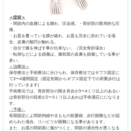
＜症状＞
・関節内の血腫による腫れ、圧迫感。・骨折部の限局的な圧
痛。
・お皿を覆っている膜が破れ、お皿も完全に折れている場
合、皮膚の陥凹が触れる。
・自分で膝を伸ばす事が出来ない。（完全骨折場合）
・転倒などによる損傷は、膝前面の皮膚も損傷している事が
多い。
＜治療法＞
保存療法と手術療法に分けられ、保存療法ではギプス固定に
て3〜4週間固定（固定初期からギプス固定下での荷重歩行は
行っていきます)
手術療法では、骨折部分の開き具合が3〜4ミリ以上のあるい
は骨折部分の段差が2〜3ミリ以上あれば手術適応にになりま
す。
〈予後〉
長期固定によ関節拘縮や太ももの筋萎縮、歩行困難などが認
められた場合、リハビリが困難になる事があります。
また、お皿の関節面に傷がつくと、関節の適合性が悪くなる