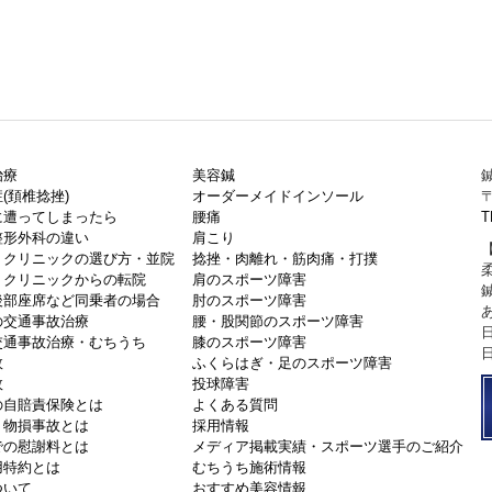
治療
美容鍼
鍼
(頚椎捻挫)
オーダーメイドインソール
〒
に遭ってしまったら
腰痛
T
整形外科の違い
肩こり
・クリニックの選び方・並院
捻挫・肉離れ・筋肉痛・打撲
・クリニックからの転院
肩のスポーツ障害
後部座席など同乗者の場合
肘のスポーツ障害
の交通事故治療
腰・股関節のスポーツ障害
交通事故治療・むちうち
膝のスポーツ障害
故
ふくらはぎ・足のスポーツ障害
故
投球障害
の自賠責保険とは
よくある質問
・物損事故とは
採用情報
での慰謝料とは
メディア掲載実績・スポーツ選手のご紹介
用特約とは
むちうち施術情報
ついて
おすすめ美容情報