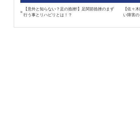
【意外と知らない？足の捻挫!】足関節捻挫のまず
【佐々木
行う事とリハビリとは！？
い障害の