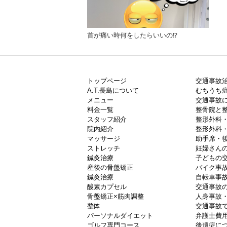
首が痛い時何をしたらいいの⁉︎
トップページ
交通事故
A.T.長島について
むちうち症
メニュー
交通事故
料金一覧
整骨院と
スタッフ紹介
整形外科
院内紹介
整形外科
マッサージ
助手席・
ストレッチ
妊婦さん
鍼灸治療
子どもの
産後の骨盤矯正
バイク事
鍼灸治療
自転車事
酸素カプセル
交通事故
骨盤矯正×筋肉調整
人身事故
整体
交通事故
パーソナルダイエット
弁護士費
ゴルフ専門コース
後遺症に