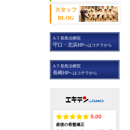
スタッフ
BLOG
A.T.長島治療院
守口・北浜HP
へはコチラから
A.T.長島治療院
長崎HP
へはコチラから