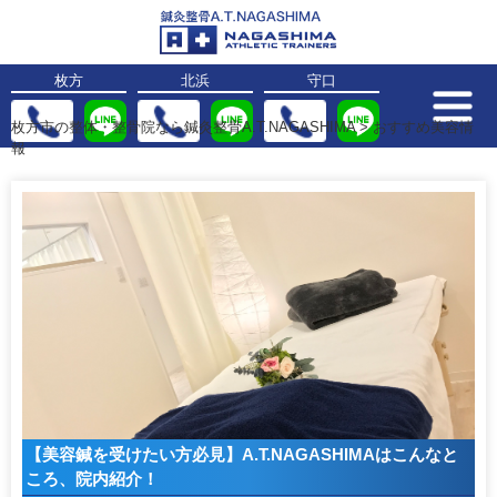
枚方
北浜
守口
枚方市の整体・整骨院なら鍼灸整骨A.T.NAGASHIMA
>
おすすめ美容情
報
【美容鍼を受けたい方必見】A.T.NAGASHIMAはこんなと
ころ、院内紹介！