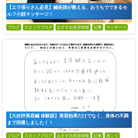
【エラ張りさん必見】鍼灸師が教える、おうちでできるセ
ルフ小顔マッサージ！
ブログ
スタッフブログ
おすすめ美容情報
記事
マッサージ
【大好評美容鍼 体験談】美容効果だけでなく、身体の不調
まで回復しました！！
ブログ
スタッフブログ
おすすめ美容情報
記事
肩こり