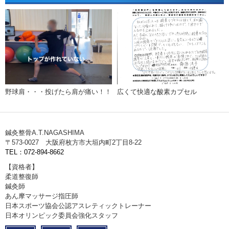
野球肩・・・投げたら肩が痛い！！
広くて快適な酸素カプセル
鍼灸整骨A.T.NAGASHIMA
〒573-0027 大阪府枚方市大垣内町2丁目8-22
TEL：072-894-8662
【資格者】
柔道整復師
鍼灸師
あん摩マッサージ指圧師
日本スポーツ協会公認アスレティックトレーナー
日本オリンピック委員会強化スタッフ