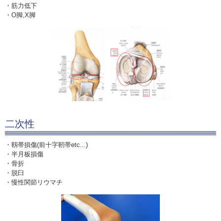
・筋力低下
・O脚,X脚
二次性
・靱帯損傷(前十字靭帯etc...)
・半月板損傷
・骨折
・脱臼
・慢性関節リウマチ