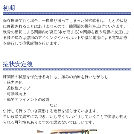
初期
保存療法で行う場合、一度磨り減ってしまった関節軟骨は、もとの状態
に修復されることはありませんので、膝関節の機能を上げていきます。
軟骨の磨耗による関節内が炎症(水が溜まる)や関節を覆う滑膜の炎症によ
る膝の痛みは患部のアイシングやハイボルトや微弱電流による電気治療
を併行して症状緩和を行います。
症状安定後
膝関節の状態を保たせる為にも、痛みの治療を行いながらも
・筋力強化
・柔軟性アップ
・可動域向上
・動的アライメントの改善
など
併行して行っていき変形する進行を遅らせていきます。
早い段階で異常に気づき、いち早くリハビリしていくことで変形が抑え
られる可能性もありますので諦めないでほしいです。