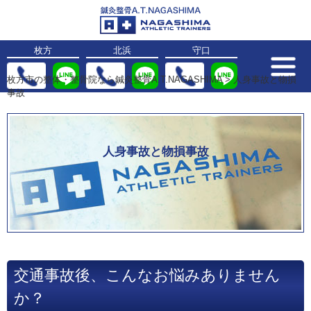
枚方
北浜
守口
枚方市の整体・整骨院なら鍼灸整骨A.T.NAGASHIMA
>
人身事故と物損
事故
人身事故と物損事故
交通事故後、こんなお悩みありません
か？