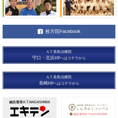
枚方院Facebook
A.T.長島治療院
守口・北浜HP
へはコチラから
A.T.長島治療院
長崎HP
へはコチラから
鍼灸整骨A.T.NAGASHIMA
鍼灸整骨A.T.NAGASHIMA