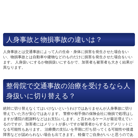
人身事故と物損事故の違いは？
人身事故とは交通事故によって人の生命・身体に損害を発生させた場合をい
い、物損事故とは自動車や建物などのものだけに損害を発生させた場合をいい
ます。 人身扱いにするか物損扱いにするかで、加害者も被害者も大きく結果が
異なります。
整骨院で交通事故の治療を受けるなら人
身扱いに切り替える？
絶対に切り替えなくてはいけないというわけではありませんが人身事故に切り
替えていた方が安心ではあります。 警察や相手側の保険会社に物損で処理はし
ますが通院の慰謝料などはお支払いします。と言われるケースが最近増えてい
るのですが、加害者にはメリットが多いですが被害者からするとデメリットに
なる可能性もあります。 治療費の支払いを早期に打ち切ってくる可能性や後遺
障害などが認められない場合も出てきます。 軽傷でご自身がいいと思うのであ