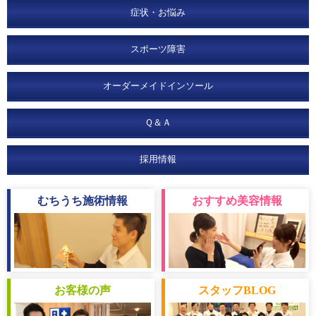
症状・お悩み
スポーツ障害
オーダーメイドインソール
Ｑ＆Ａ
採用情報
むちうち
施術情報
おすすめ
美容情報
お客様
の声
スタッフ
BLOG