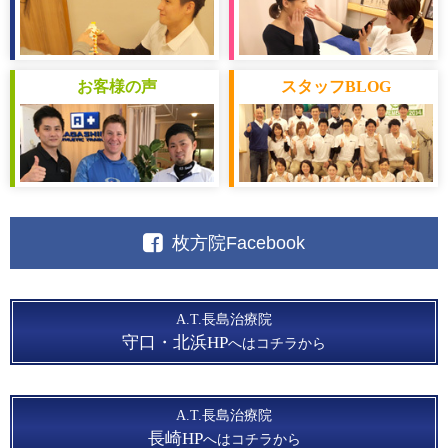
お客様
の声
スタッフ
BLOG
枚方院Facebook
A.T.長島治療院
守口・北浜HP
へはコチラから
A.T.長島治療院
長崎HP
へはコチラから