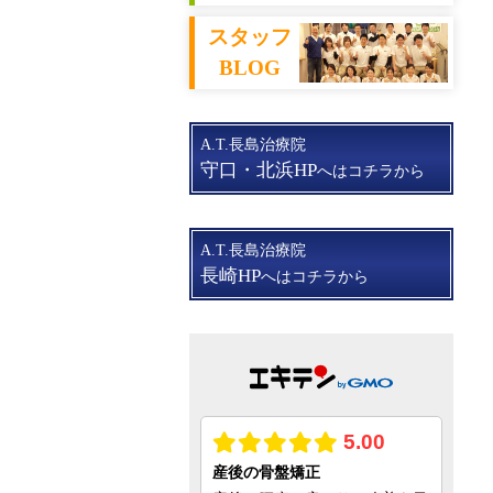
スタッフ
BLOG
A.T.長島治療院
守口・北浜HP
へはコチラから
A.T.長島治療院
長崎HP
へはコチラから