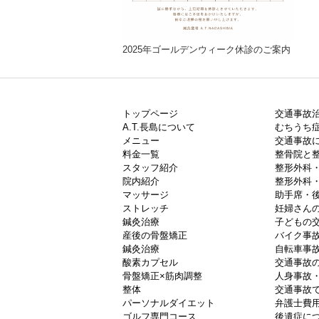
2025年ゴールデンウィーク休診のご案内
トップページ
交通事故
A.T.長島について
むちうち症
メニュー
交通事故
料金一覧
整骨院と
スタッフ紹介
整形外科
院内紹介
整形外科
マッサージ
助手席・
ストレッチ
妊婦さん
鍼灸治療
子どもの
産後の骨盤矯正
バイク事
鍼灸治療
自転車事
酸素カプセル
交通事故
骨盤矯正×筋肉調整
人身事故
整体
交通事故
パーソナルダイエット
弁護士費
ゴルフ専門コース
後遺症に