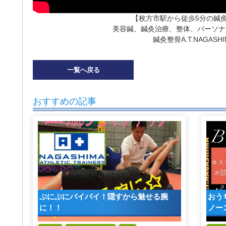
【枚方市駅から徒歩5分の鍼
美容鍼、鍼灸治療、整体、パーソナ
鍼灸整骨A.T.NAGASHI
一覧へ戻る
おすすめの記事
ぷにぷにバイバイ！隠すから魅せる腕
おう
に！！
ノー