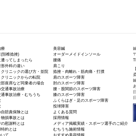
治療
美容鍼
鍼
(頚椎捻挫)
オーダーメイドインソール
〒
に遭ってしまったら
腰痛
T
整形外科の違い
肩こり
・クリニックの選び方・並院
捻挫・肉離れ・筋肉痛・打撲
・クリニックからの転院
肩のスポーツ障害
後部座席など同乗者の場合
肘のスポーツ障害
の交通事故治療
腰・股関節のスポーツ障害
交通事故治療・むちうち
膝のスポーツ障害
故
ふくらはぎ・足のスポーツ障害
故
投球障害
の自賠責保険とは
よくある質問
・物損事故とは
採用情報
での慰謝料とは
メディア掲載実績・スポーツ選手のご紹介
用特約とは
むちうち施術情報
ついて
おすすめ美容情報