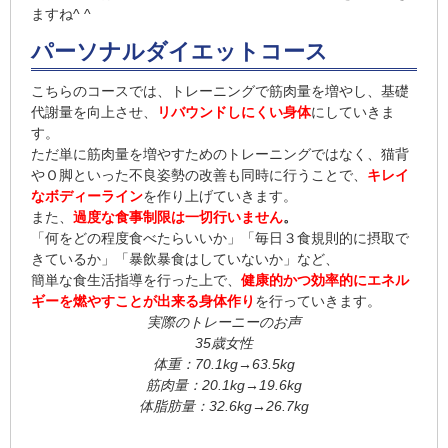
ますね^ ^
パーソナルダイエットコース
こちらのコースでは、トレーニングで筋肉量を増やし、基礎
代謝量を向上させ、
リバウンドしにくい身体
にしていきま
す。
ただ単に筋肉量を増やすためのトレーニングではなく、猫背
やＯ脚といった不良姿勢の改善も同時に行うことで、
キレイ
なボディーライン
を作り上げていきます。
また、
過度な食事制限は一切行いません
。
「何をどの程度食べたらいいか」「毎日３食規則的に摂取で
きているか」「暴飲暴食はしていないか」など、
簡単な食生活指導を行った上で、
健康的かつ効率的にエネル
ギーを燃やすことが出来る身体作り
を行っていきます。
実際のトレーニーのお声
35歳女性
体重：70.1kg→63.5kg
筋肉量：20.1kg→19.6kg
体脂肪量：32.6kg→26.7kg