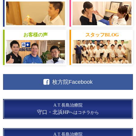
お客様
の声
スタッフ
BLOG
枚方院Facebook
A.T.長島治療院
守口・北浜HP
へはコチラから
A.T.長島治療院