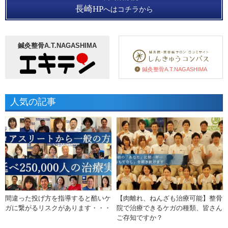
長崎HP
へはコチラから
鍼灸整骨A.T.NAGASHIMA
鍼灸整骨A.T.NAGASHIMA
人気の記事
間違った投げ方を指導すると酷いケ
【肉離れ、ねんざも治療可能】整骨
ガに繋がるリスクがあります・・・
院で治療できるケガの種類、皆さん
ご存知ですか？