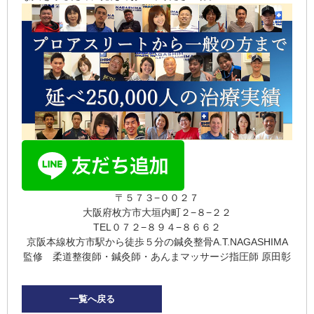
〒５７３−００２７
大阪府枚方市大垣内町２−８−２２
TEL０７２−８９４−８６６２
京阪本線枚方市駅から徒歩５分の鍼灸整骨A.T.NAGASHIMA
監修 柔道整復師・鍼灸師・あんまマッサージ指圧師 原田彰
一覧へ戻る