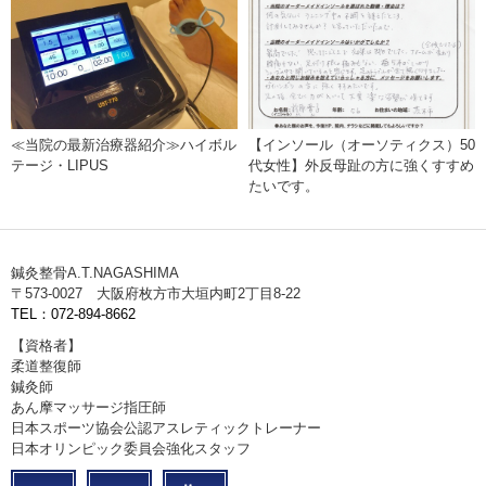
≪当院の最新治療器紹介≫ハイボル
【インソール（オーソティクス）50
テージ・LIPUS
代女性】外反母趾の方に強くすすめ
たいです。
鍼灸整骨A.T.NAGASHIMA
〒573-0027 大阪府枚方市大垣内町2丁目8-22
TEL：072-894-8662
【資格者】
柔道整復師
鍼灸師
あん摩マッサージ指圧師
日本スポーツ協会公認アスレティックトレーナー
日本オリンピック委員会強化スタッフ