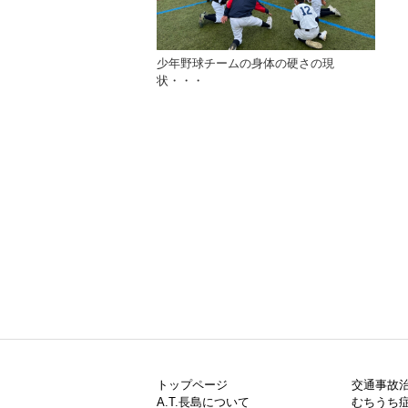
少年野球チームの身体の硬さの現
状・・・
トップページ
交通事故
A.T.長島について
むちうち症