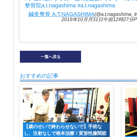
整骨院a.t.nagashima #a.t.nagashima
鍼灸整骨 A.T.NAGASHIMA
(@a.t.nagashi
2019年10月月31日午前12時27分P
一覧へ戻る
おすすめの記事
【歳のせいで終わらせないで】手術な
し、注射なしで根本治療！変形性膝関節