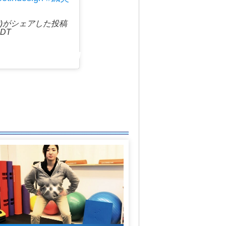
ma_tr)がシェアした投稿
DT