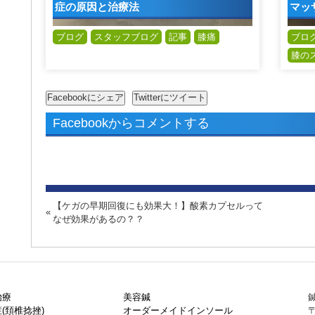
症の原因と治療法
マッ
ブログ
スタッフブログ
記事
膝痛
ブロ
膝の
Facebookからコメントする
【ケガの早期回復にも効果大！】酸素カプセルって
なぜ効果があるの？？
治療
美容鍼
鍼
(頚椎捻挫)
オーダーメイドインソール
〒