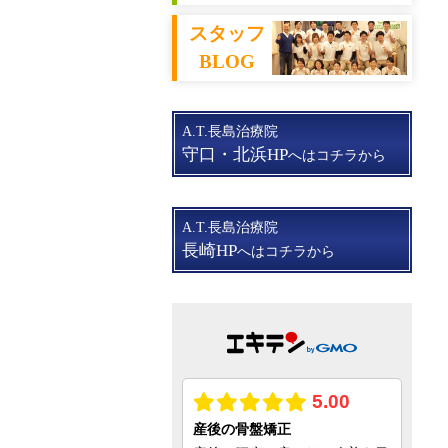
スタッフ
BLOG
A.T.長島治療院
守口・北浜HP
へはコチラから
A.T.長島治療院
長崎HP
へはコチラから