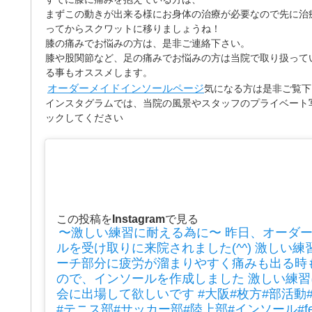
まずこの動きが出来る様にお身体の治療が必要なので先に治
ってからスクワットに移りましょうね！
膝の痛みでお悩みの方は、是非ご連絡下さい。
膝や股関節など、足の痛みでお悩みの方は当院で取り扱って
る事もオススメします。
オーダーメイドインソールページ
気になる方は是非ご覧下
インスタグラムでは、当院の風景やスタッフのプライベート
ックしてください
この投稿をInstagramで見る
〜激しい練習に耐える為に〜 昨日、オーダ
ルを受け取りに来院されました(^^) 激しい
ーチ部分に疲労が溜まりやすく痛みも出る時
ので、インソールを作成しました 激しい練
会に出場して欲しいです #大阪#枚方#部活動
#テニス部#サッカー部#陸上部#インソール#feeti