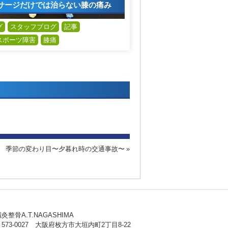
サージだけでは治らない膝の痛み
グ
スタッフブログ
記事
スポーツ障害
膝痛
季節の変わり目〜夕暮れ時の交通事故〜
灸整骨A.T.NAGASHIMA
573-0027 大阪府枚方市大垣内町2丁目8-22