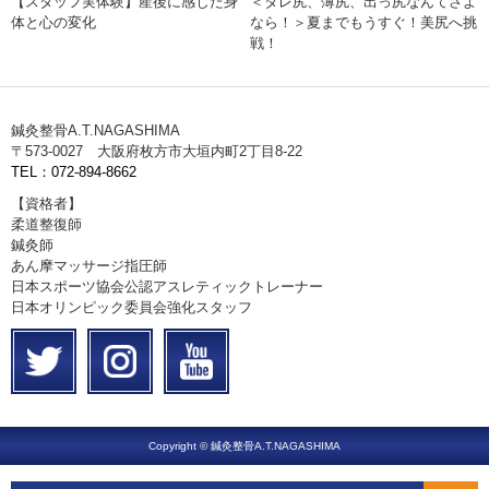
【スタッフ実体験】産後に感じた身
＜タレ尻、薄尻、出っ尻なんてさよ
体と心の変化
なら！＞夏までもうすぐ！美尻へ挑
戦！
鍼灸整骨A.T.NAGASHIMA
〒573-0027 大阪府枚方市大垣内町2丁目8-22
TEL：072-894-8662
【資格者】
柔道整復師
鍼灸師
あん摩マッサージ指圧師
日本スポーツ協会公認アスレティックトレーナー
日本オリンピック委員会強化スタッフ
Copyright © 鍼灸整骨A.T.NAGASHIMA