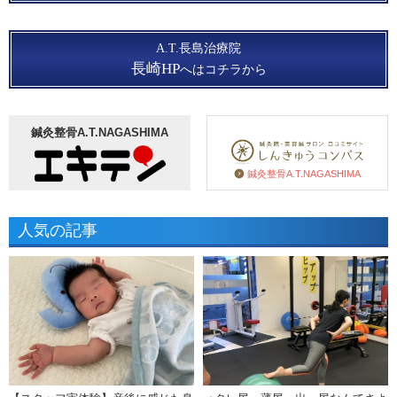
A.T.長島治療院
長崎HP
へはコチラから
鍼灸整骨A.T.NAGASHIMA
鍼灸整骨A.T.NAGASHIMA
人気の記事