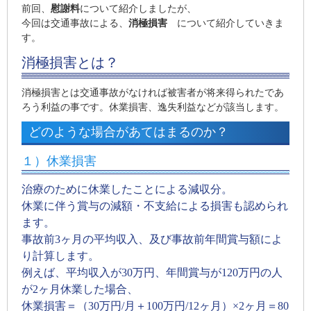
前回、
慰謝料
について紹介しましたが、
今回は交通事故による、
消極損害
について紹介していきま
す。
消極損害とは？
消極損害とは交通事故がなければ被害者が将来得られたであ
ろう利益の事です。休業損害、逸失利益などが該当します。
どのような場合があてはまるのか？
１）休業損害
治療のために休業したことによる減収分。
休業に伴う賞与の減額・不支給による損害も認められ
ます。
事故前3ヶ月の平均収入、及び事故前年間賞与額によ
り計算します。
例えば、平均収入が30万円、年間賞与が120万円の人
が2ヶ月休業した場合、
休業損害＝（30万円/月＋100万円/12ヶ月）×2ヶ月＝80