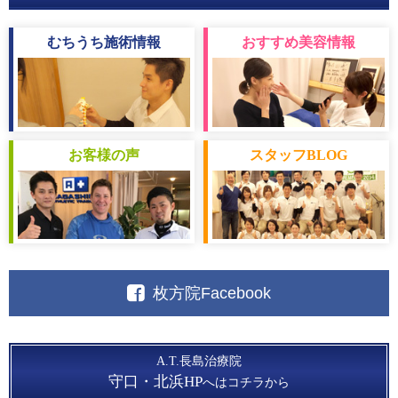
むちうち
施術情報
おすすめ
美容情報
お客様
の声
スタッフ
BLOG
枚方院Facebook
A.T.長島治療院
守口・北浜HP
へはコチラから