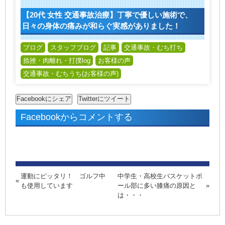
【20代 女性 交通事故治療】丁寧で優しい施術で、
日々の身体の痛みが和らぐ実感がありました！
ブログ
スタッフブログ
記事
交通事故・むち打ち
捻挫・肉離れ・打撲log
お客様の声
交通事故・むちうち(お客様の声)
Facebookからコメントする
運動にピッタリ！ ゴルフ中
中学生・高校生バスケットボ
も使用しています
ール部に多い膝痛の原因と
は・・・