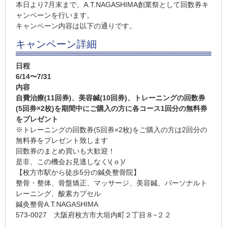
本日より7月末まで、A.T.NAGASHIMA創業祭として回数券キ
ャンペーンを行います。
キャンペーン内容は以下の通りです。
キャンペーン詳細
日程
6/14〜7/31
内容
自費治療(11回券)、美容鍼(10回券)、トレーニングの回数券
(5回券×2枚)を期間中にご購入の方に各コース1回分の無料券
をプレゼント
※トレーニングの回数券(5回券×2枚)をご購入の方は2回分の
無料券をプレゼント致します
回数券のまとめ買いも大歓迎！
是非、この機会お見逃しなく\( o )/
【枚方市駅から徒歩5分の鍼灸整骨院】
整骨・整体、骨盤矯正、マッサージ、美容鍼、パーソナルト
レーニング、酸素カプセル
鍼灸整骨A.T.NAGASHIMA
573-0027 大阪府枚方市大垣内町２丁目８−２２