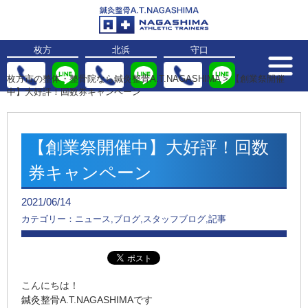
枚方
北浜
守口
枚方市の整体・整骨院なら鍼灸整骨A.T.NAGASHIMA
>
【創業祭開催
中】大好評！回数券キャンペーン
【創業祭開催中】大好評！回数
券キャンペーン
2021/06/14
カテゴリー：ニュース,ブログ,スタッフブログ,記事
こんにちは！
鍼灸整骨A.T.NAGASHIMAです