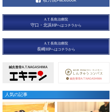
枚方院Facebook
A.T.長島治療院
守口・北浜HP
へはコチラから
A.T.長島治療院
長崎HP
へはコチラから
鍼灸整骨A.T.NAGASHIMA
鍼灸整骨A.T.NAGASHIMA
人気の記事