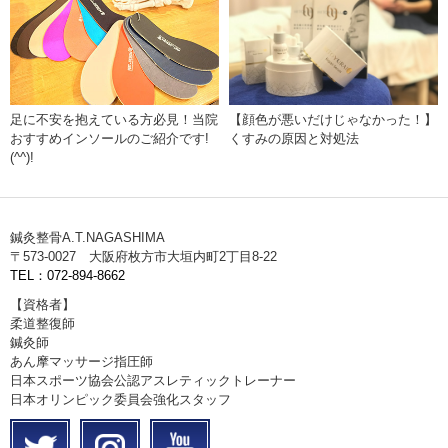
足に不安を抱えている方必見！当院
【顔色が悪いだけじゃなかった！】
おすすめインソールのご紹介です!
くすみの原因と対処法
(^^)!
鍼灸整骨A.T.NAGASHIMA
〒573-0027 大阪府枚方市大垣内町2丁目8-22
TEL：072-894-8662
【資格者】
柔道整復師
鍼灸師
あん摩マッサージ指圧師
日本スポーツ協会公認アスレティックトレーナー
日本オリンピック委員会強化スタッフ