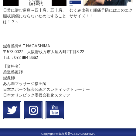
日常に潜む肩痛～四十肩、五十肩、
むくみ改善と腰痛予防にはこのエク
腱板損傷にならないためにすること
ササイズ！！
は！？～
鍼灸整骨A.T.NAGASHIMA
〒573-0027 大阪府枚方市大垣内町2丁目8-22
TEL：072-894-8662
【資格者】
柔道整復師
鍼灸師
あん摩マッサージ指圧師
日本スポーツ協会公認アスレティックトレーナー
日本オリンピック委員会強化スタッフ
Copyright © 鍼灸整骨A.T.NAGASHIMA