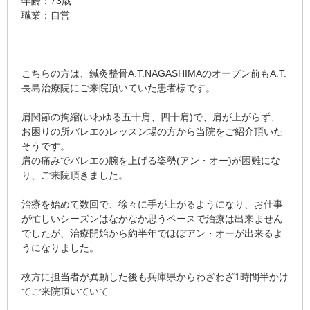
年齢：73歳
職業：自営
こちらの方は、鍼灸整骨A.T.NAGASHIMAのオープン前もA.T.
長島治療院にご来院頂いていた患者様です。
肩関節の拘縮(いわゆる五十肩、四十肩)で、肩が上がらず、
お困りの所バレエのレッスン場の方から当院をご紹介頂いた
そうです。
肩の痛みでバレエの腕を上げる姿勢(アン・オー)が困難にな
り、ご来院頂きました。
治療を始めて数回で、徐々に手が上がるようになり、お仕事
が忙しいシーズンはなかなか思うペースで治療は出来ません
でしたが、治療開始から約半年でほぼアン・オーが出来るよ
うになりました。
枚方に担当者が異動した後も兵庫県からわざわざ1時間半かけ
てご来院頂いていて