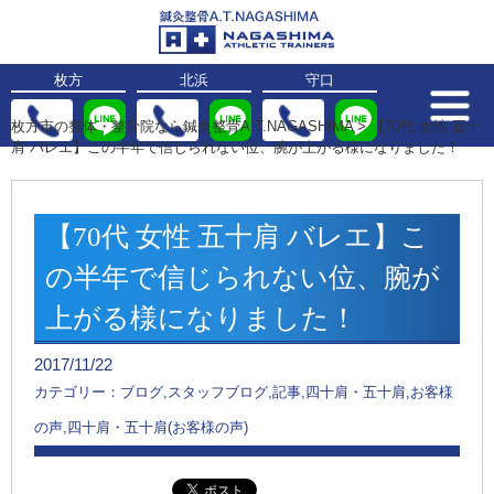
枚方
北浜
守口
枚方市の整体・整骨院なら鍼灸整骨A.T.NAGASHIMA
>
【70代 女性 五十
肩 バレエ】この半年で信じられない位、腕が上がる様になりました！
【70代 女性 五十肩 バレエ】こ
の半年で信じられない位、腕が
上がる様になりました！
2017/11/22
カテゴリー：ブログ,スタッフブログ,記事,四十肩・五十肩,お客様
の声,四十肩・五十肩(お客様の声)