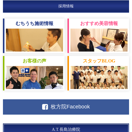
採用情報
むちうち
施術情報
おすすめ
美容情報
お客様
の声
スタッフ
BLOG
枚方院Facebook
A.T.長島治療院