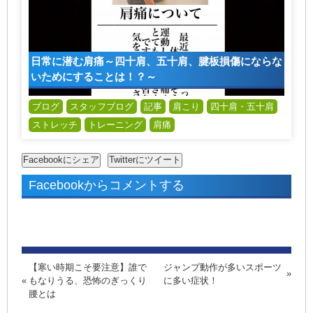
日常に潜む肩痛～四十肩、五十肩、腱板損傷にならな
いためにすることは！？～
ブログ
スタッフブログ
記事
肩こり
四十肩・五十肩
ストレッチ
トレーニング
肩痛
Facebookからコメントする
【寒い時期こそ要注意】誰で
ジャンプ動作が多いスポーツ
もなりうる、恐怖のぎっくり
に多い症状！
腰とは