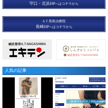
守口・北浜HP
へはコチラから
A.T.長島治療院
長崎HP
へはコチラから
鍼灸整骨A.T.NAGASHIMA
鍼灸整骨A.T.NAGASHIMA
人気の記事