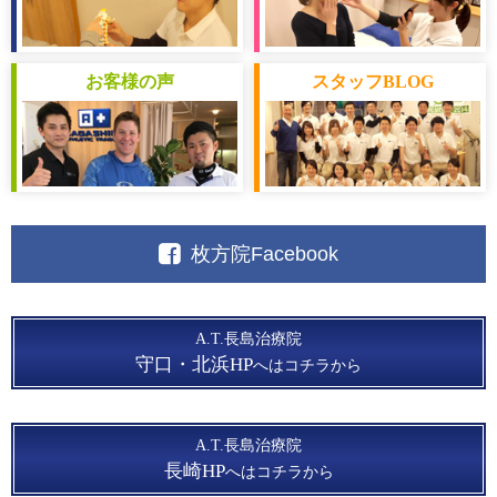
お客様
の声
スタッフ
BLOG
枚方院Facebook
A.T.長島治療院
守口・北浜HP
へはコチラから
A.T.長島治療院
長崎HP
へはコチラから