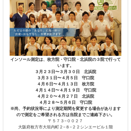
インソール測定は、枚方院・守口院・北浜院の３院で行って
います。
３月２３日〜３月３０日 北浜院
３月３１日〜４月５日 守口院
４月６日〜４月１３日 枚方院
４月１４日〜４月１９日 守口院
４月２０〜４月２７日 北浜院
４月２８〜５月６日 守口院
※尚、予約状況等により測定期間を変更する場合があります
ので測定をご希望される方は当院までご連絡下さい。
〒５７３−００２７
大阪府枚方市大垣内町２−８−２２シンエービル１階