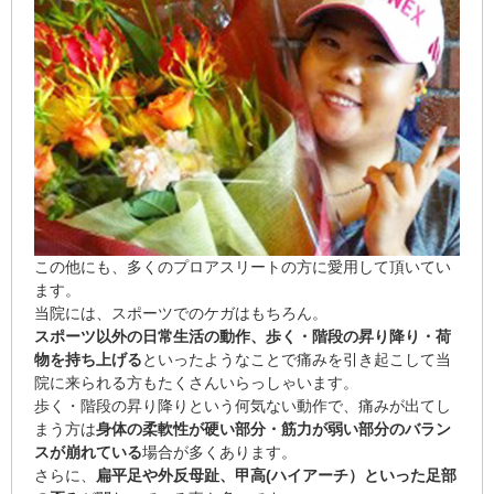
この他にも、多くのプロアスリートの方に愛用して頂いてい
ます。
当院には、スポーツでのケガはもちろん。
スポーツ以外の日常生活の動作、歩く・階段の昇り降り・荷
物を持ち上げる
といったようなことで痛みを引き起こして当
院に来られる方もたくさんいらっしゃいます。
歩く・階段の昇り降りという何気ない動作で、痛みが出てし
まう方は
身体の柔軟性が硬い部分・筋力が弱い部分のバラン
スが崩れている
場合が多くあります。
さらに、
扁平足や外反母趾、甲高(ハイアーチ）
といった足部