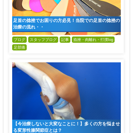
足首の捻挫でお困りの方必見！当院での足首の捻挫の
治療の流れ・・
ブログ
スタッフブログ
記事
捻挫・肉離れ・打撲log
足部痛
【今治療しないと大変なことに！】多くの方を悩ませ
る変形性膝関節症とは？