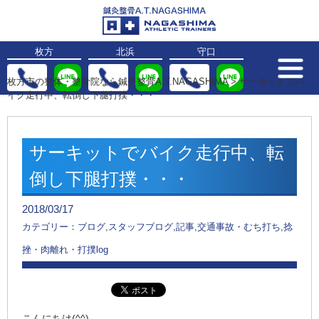
枚方
北浜
守口
枚方市の整体・整骨院なら鍼灸整骨A.T.NAGASHIMA
>
サーキットでバ
イク走行中、転倒し下腿打撲・・・
サーキットでバイク走行中、転
倒し下腿打撲・・・
2018/03/17
カテゴリー：ブログ,スタッフブログ,記事,交通事故・むち打ち,捻
挫・肉離れ・打撲log
こんにちは(^^)