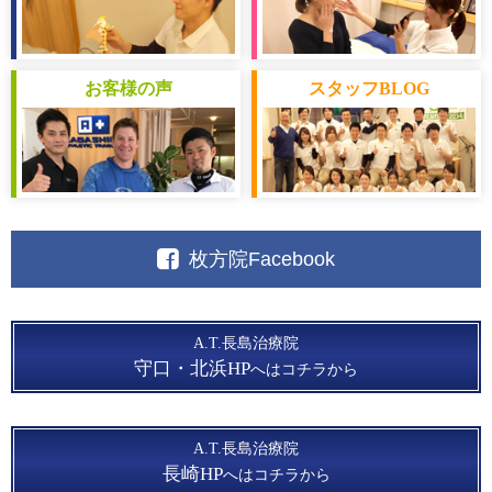
お客様
の声
スタッフ
BLOG
枚方院Facebook
A.T.長島治療院
守口・北浜HP
へはコチラから
A.T.長島治療院
長崎HP
へはコチラから