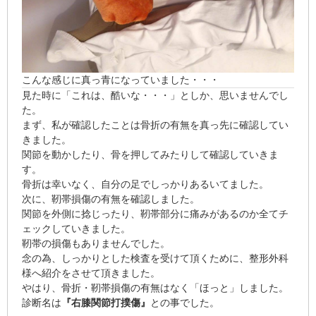
こんな感じに真っ青になっていました・・・
見た時に「
これは、酷いな・・・
」としか、思いませんでし
た。
まず、私が確認したことは
骨折の有無を真っ先に確認してい
きました。
関節を動かしたり
、
骨を押してみたり
して確認していきま
す。
骨折は幸いなく、自分の足でしっかりあるいてました。
次に、
靭帯損傷の有無を確認しました
。
関節を外側に捻じったり、靭帯部分に痛みがあるのか全てチ
ェックしていきました。
靭帯の損傷もありませんでした。
念の為、しっかりとした検査を受けて頂くために、整形外科
様へ紹介をさせて頂きました。
やはり、骨折・靭帯損傷の有無はなく「ほっと」しました。
診断名は
『右膝関節打撲傷』
との事でした。