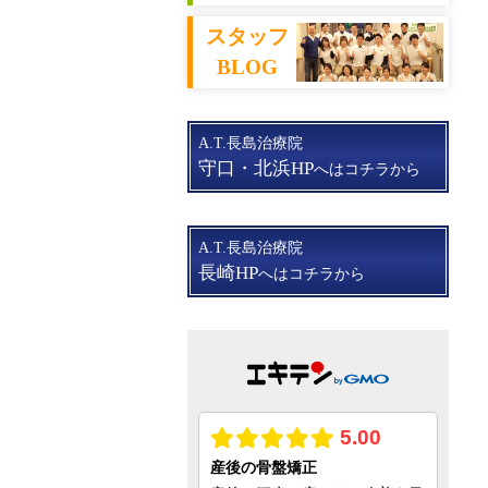
スタッフ
BLOG
A.T.長島治療院
守口・北浜HP
へはコチラから
A.T.長島治療院
長崎HP
へはコチラから