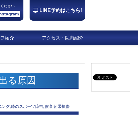
ください
LINE予約はこちら!
Instagram
ッフ紹介
アクセス・院内紹介
出る原因
ング,膝のスポーツ障害,膝痛,靭帯損傷