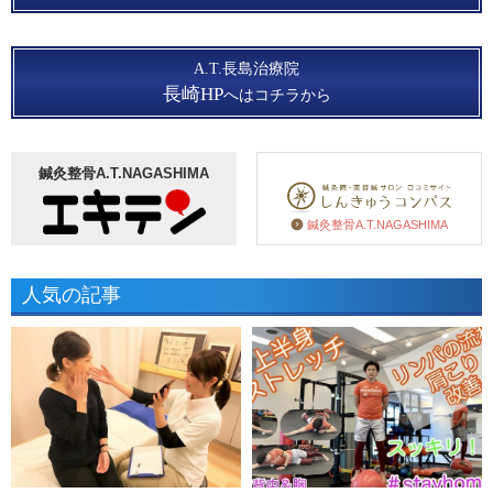
A.T.長島治療院
長崎HP
へはコチラから
鍼灸整骨A.T.NAGASHIMA
鍼灸整骨A.T.NAGASHIMA
人気の記事