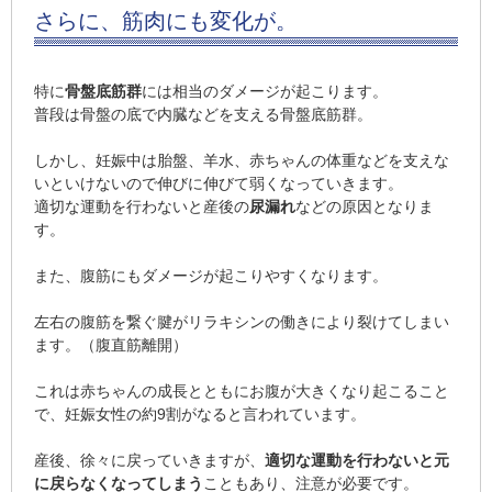
さらに、筋肉にも変化が。
特に
骨盤底筋群
には相当のダメージが起こります。
普段は骨盤の底で内臓などを支える骨盤底筋群。
しかし、妊娠中は胎盤、羊水、赤ちゃんの体重などを支えな
いといけないので伸びに伸びて弱くなっていきます。
適切な運動を行わないと産後の
尿漏れ
などの原因となりま
す。
また、腹筋にもダメージが起こりやすくなります。
左右の腹筋を繋ぐ腱がリラキシンの働きにより裂けてしまい
ます。（腹直筋離開）
これは赤ちゃんの成長とともにお腹が大きくなり起こること
で、妊娠女性の約9割がなると言われています。
産後、徐々に戻っていきますが、
適切な運動を行わないと元
に戻らなくなってしまう
こともあり、注意が必要です。