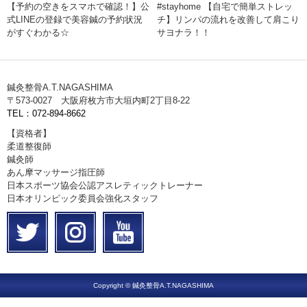
【予約の空きをスマホで確認！】公
#stayhome 【自宅で簡単ストレッ
式LINEの登録で美容鍼の予約状況
チ】リンパの流れを改善して肩こり
がすぐわかる☆
サヨナラ！！
鍼灸整骨A.T.NAGASHIMA
〒573-0027 大阪府枚方市大垣内町2丁目8-22
TEL：072-894-8662
【資格者】
柔道整復師
鍼灸師
あん摩マッサージ指圧師
日本スポーツ協会公認アスレティックトレーナー
日本オリンピック委員会強化スタッフ
Copyright © 鍼灸整骨A.T.NAGASHIMA