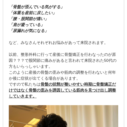
「骨盤が歪んでいる気がする」
「体重を産前に戻したい」
「腰・股関節が痛い」
「肩が凝っている」
「尿漏れが気になる」
など、みなさんそれぞれお悩みがあって来院されます。
以前、整形外科に行って産後に骨盤矯正を行わなったのが原
因？？？で股関節に痛みがあると言われて来院された50代の
方もいらっしゃいます。
このように産後の骨盤の歪みや筋肉の調整を行わないと何年
か後に症状が出てくる場合があります。
ですので私たちは
骨盤の状態が整いやすい時期に骨盤矯正だ
けではなく骨盤の歪みを誘因している筋肉を見つけ出し調整
していきます。