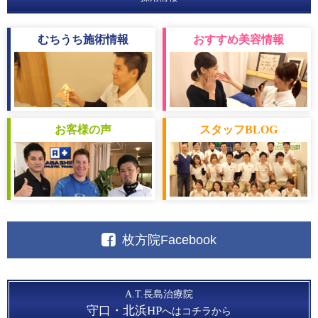
むちうち
施術情報
おすすめ
美容情報
お客様
の声
スタッフ
BLOG
枚方院Facebook
A.T.長島治療院
守口・北浜HP
へはコチラから