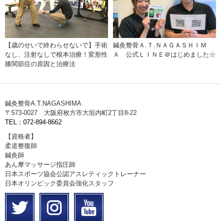
【歳のせいで終わらせないで】手術
鍼灸整骨Ａ.Ｔ.ＮＡＧＡＳＨＩＭ
なし、注射なしで根本治療！変形性
Ａ 公式ＬＩＮＥ＠はじめました☆
膝関節症の原因と治療法
鍼灸整骨A.T.NAGASHIMA
〒573-0027 大阪府枚方市大垣内町2丁目8-22
TEL：072-894-8662
【資格者】
柔道整復師
鍼灸師
あん摩マッサージ指圧師
日本スポーツ協会公認アスレティックトレーナー
日本オリンピック委員会強化スタッフ