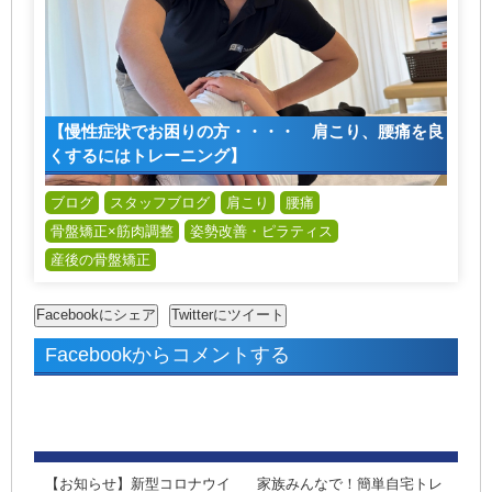
【慢性症状でお困りの方・・・・ 肩こり、腰痛を良
くするにはトレーニング】
ブログ
スタッフブログ
肩こり
腰痛
骨盤矯正×筋肉調整
姿勢改善・ピラティス
産後の骨盤矯正
Facebookからコメントする
【お知らせ】新型コロナウイ
家族みんなで！簡単自宅トレ