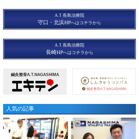
A.T.長島治療院
守口・北浜HP
へはコチラから
A.T.長島治療院
長崎HP
へはコチラから
鍼灸整骨A.T.NAGASHIMA
鍼灸整骨A.T.NAGASHIMA
人気の記事