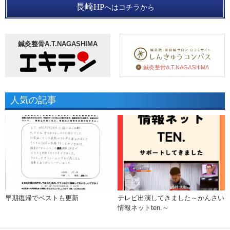
長崎HP
へはコチラから
鍼灸整骨A.T.NAGASHIMA
鍼灸整骨A.T.NAGASHIMA
人気の記事
早期復帰でベストも更新
テレビ出演してきました～かんさい
情報ネットten.～