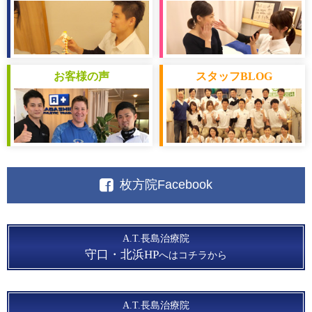
お客様
の声
スタッフ
BLOG
枚方院Facebook
A.T.長島治療院
守口・北浜HP
へはコチラから
A.T.長島治療院