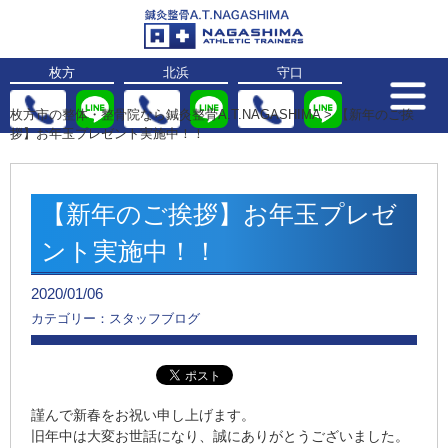
枚方
北浜
守口
枚方市の整体・整骨院なら鍼灸整骨A.T.NAGASHIMA
>
【新年のご挨
拶】お年玉プレゼント実施中！！
【新年のご挨拶】お年玉プレゼ
ント実施中！！
2020/01/06
カテゴリー：スタッフブログ
謹んで新春をお祝い申し上げます。
旧年中は大変お世話になり、誠にありがとうございました。