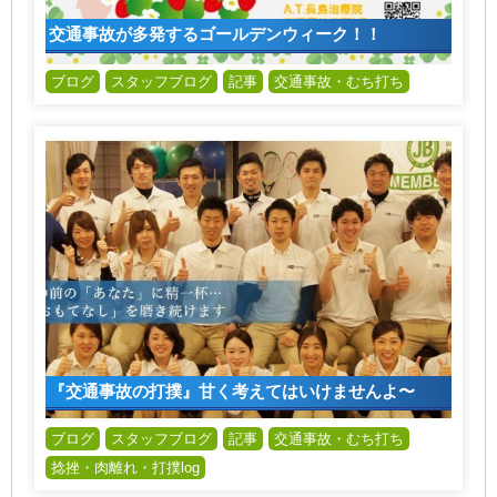
交通事故が多発するゴールデンウィーク！！
ブログ
スタッフブログ
記事
交通事故・むち打ち
『交通事故の打撲』甘く考えてはいけませんよ〜
ブログ
スタッフブログ
記事
交通事故・むち打ち
捻挫・肉離れ・打撲log