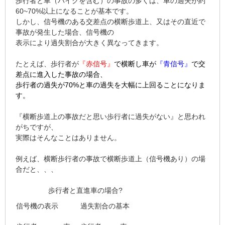
歩行者と車（バイクを含む）の事故の多くは、車の過失が約
60~70%以上になることが基本です。
しかし、信号機のある交差点の横断歩道上、又はその直近で
事故が発生した場合、信号機の
表示により過失割合が大きく異なってきます。
たとえば、歩行者が
『
赤信号』
で横断し車が
『
青信号』
で
交
差点に進入した事故の場合、
歩行者の過失が70%と車の過失を大幅に上回ることになりま
す。
『横断歩道上の事故だと思い歩行者に過失がない』と思われ
がちですが、
実際はそんなことはありません。
例えば、横断歩行者の事故で横断歩道上（信号機あり）の場
合だと、、、
歩行者と直進車の場合?
信号機の表示
過失割合の基本