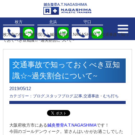
枚方
北浜
守口
枚方市の整体・整骨院なら鍼灸整骨A.T.NAGASHIMA
>
交通事故で知っ
ておくべき豆知識☆~過失割合について~
交通事故で知っておくべき豆知
識☆~過失割合について~
2019/05/12
カテゴリー：ブログ,スタッフブログ,記事,交通事故・むち打ち
大阪府枚方市にある
鍼灸整骨A.T.NAGASHIMA
です！
今回のゴールデンウィーク。皆さんはいかがお過ごしでした