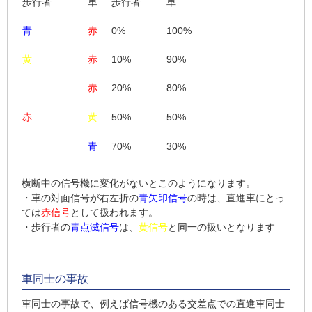
歩行者
車
歩行者
車
青
赤
0%
100%
黄
赤
10%
90%
赤
20%
80%
赤
黄
50%
50%
青
70%
30%
横断中の信号機に変化がないとこのようになります。
・車の対面信号が右左折の
青矢印信号
の時は、直進車にとっ
ては
赤信号
として扱われます。
・歩行者の
青点滅信号
は、
黄信号
と同一の扱いとなります
車同士の事故
車同士の事故で、例えば信号機のある交差点での直進車同士