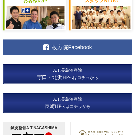
お客様
の声
スタッフ
BLOG
枚方院Facebook
A.T.長島治療院
守口・北浜HP
へはコチラから
A.T.長島治療院
長崎HP
へはコチラから
鍼灸整骨A.T.NAGASHIMA