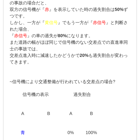
の事故の場合だと、
双方の信号機が『
赤
』を表示していた時の過失割合は
50%
ず
つです。
しかし、一方が『
黄信号
』でもう一方が『
赤信号
』と判断さ
れた場合、
『
赤信号
』の車の過失が
80%
になります。
また道路の幅がほぼ同じで信号機のない交差点での直進車同
士の事故では、
交差点進入時に減速したかどうかで
20%
も過失割合が変わっ
てきます。
~信号機により交通整備が行われている交差点の場合?
信号機の表示
過失割合
A
B
A
B
青
0%
100%