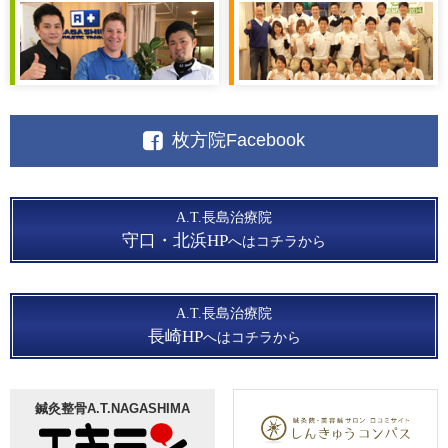
枚方院Facebook
A.T.長島治療院
守口・北浜HP
へはコチラから
A.T.長島治療院
長崎HP
へはコチラから
鍼灸整骨A.T.NAGASHIMA