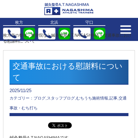
枚方
北浜
守口
枚方市の整体・整骨院なら鍼灸整骨A.T.NAGASHIMA
>
交通事故におけ
る慰謝料について
交通事故における慰謝料につい
て
2025/11/25
カテゴリー：ブログ,スタッフブログ,むちうち施術情報,記事,交通
事故・むち打ち
鍼灸整骨A.T.NAGASHIMAです。