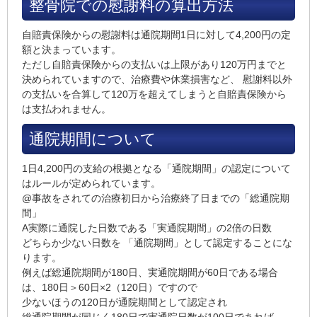
整骨院での慰謝料の算出方法
自賠責保険からの慰謝料は
通院期間1日に対して4,200円
の定
額と決まっています。
ただし自賠責保険からの支払いは上限があり
120万円
までと
決められていますので、治療費や休業損害など、 慰謝料以外
の支払いを合算して120万を超えてしまうと自賠責保険から
は支払われません。
通院期間について
1日4,200円の支給の根拠となる「通院期間」の認定について
はルールが定められています。
@事故をされての治療初日から治療終了日までの
「総通院期
間」
A実際に通院した日数である
「実通院期間」の2倍の日数
どちらか少ない日数を 「通院期間」として認定することにな
ります。
例えば総通院期間が180日、実通院期間が60日である場合
は、180日＞60日×2（120日）ですので
少ないほうの120日が通院期間として認定され