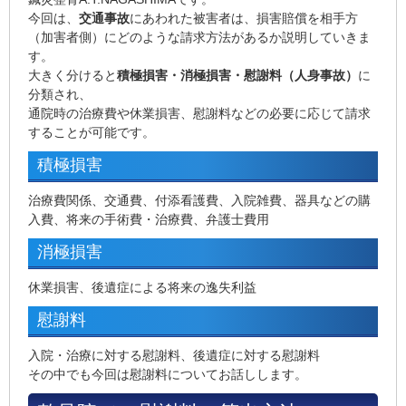
今回は、
交通事故
にあわれた被害者は、損害賠償を相手方
（加害者側）にどのような請求方法があるか説明していきま
す。
大きく分けると
積極損害
・
消極損害
・
慰謝料
（人身事故）
に
分類され、
通院時の治療費や休業損害、慰謝料などの必要に応じて請求
することが可能です。
積極損害
治療費関係、交通費、付添看護費、入院雑費、器具などの購
入費、将来の手術費・治療費、弁護士費用
消極損害
休業損害、後遺症による将来の逸失利益
慰謝料
入院・治療に対する慰謝料、後遺症に対する慰謝料
その中でも今回は慰謝料についてお話しします。