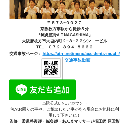
〒５７３−００２７
京阪枚方市駅から徒歩５分
『鍼灸整骨A.T.NAGASHIMA』
大阪府枚方市大垣内町２−８−２２シンエービル
TEL ０７２−８９４−８６６２
https://at-n.net/menu/accidents-muchi/
交通事故ページ：
交通事故動画
当院公式LINEアカウント
何かお困りの事や、ご相談したい事がある場合にお気軽に利
用して下さいね！
監修 柔道整復師・鍼灸師・あんまマッサージ指圧師 原田彰