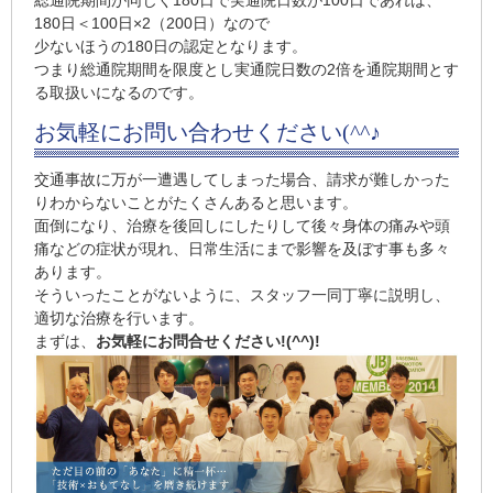
総通院期間が同じく180日で実通院日数が100日であれば、
180日＜100日×2（200日）なので
少ないほうの180日の認定となります。
つまり総通院期間を限度とし実通院日数の2倍を通院期間とす
る取扱いになるのです。
お気軽にお問い合わせください(^^♪
交通事故に万が一遭遇してしまった場合、請求が難しかった
りわからないことがたくさんあると思います。
面倒になり、治療を後回しにしたりして後々身体の痛みや頭
痛などの症状が現れ、日常生活にまで影響を及ぼす事も多々
あります。
そういったことがないように、スタッフ一同丁寧に説明し、
適切な治療を行います。
まずは、
お気軽にお問合せください!(^^)!