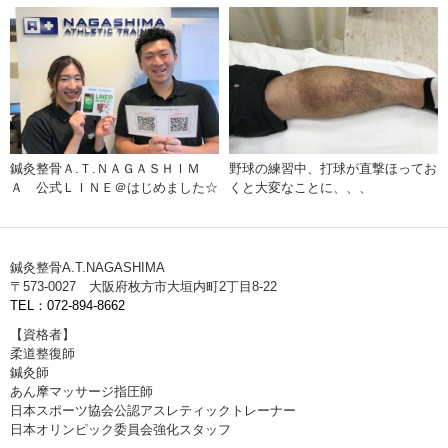
鍼灸整骨Ａ.Ｔ.ＮＡＧＡＳＨＩＭ
野球の練習中、打球が直撃ほってお
Ａ 公式ＬＩＮＥ＠はじめました☆
くと大変なことに、、、
鍼灸整骨A.T.NAGASHIMA
〒573-0027 大阪府枚方市大垣内町2丁目8-22
TEL：072-894-8662
【資格者】
柔道整復師
鍼灸師
あん摩マッサージ指圧師
日本スポーツ協会公認アスレティックトレーナー
日本オリンピック委員会強化スタッフ