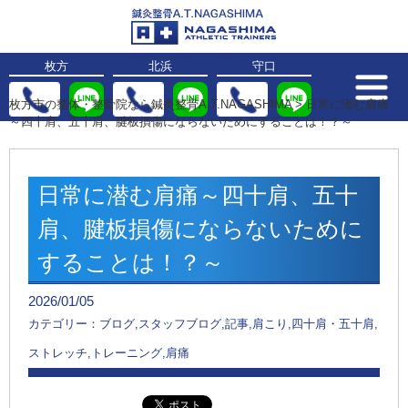
枚方
北浜
守口
枚方市の整体・整骨院なら鍼灸整骨A.T.NAGASHIMA
>
日常に潜む肩痛
～四十肩、五十肩、腱板損傷にならないためにすることは！？～
日常に潜む肩痛～四十肩、五十
肩、腱板損傷にならないために
することは！？～
2026/01/05
カテゴリー：ブログ,スタッフブログ,記事,肩こり,四十肩・五十肩,
ストレッチ,トレーニング,肩痛