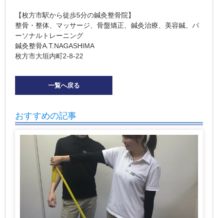
【枚方市駅から徒歩
5
分の鍼灸整骨院】
整骨・整体、マッサージ、骨盤矯正、鍼灸治療、美容鍼、パ
ーソナルトレーニング
鍼灸整骨
A.T.NAGASHIMA
枚方市大垣内町
2-8-22
一覧へ戻る
おすすめの記事