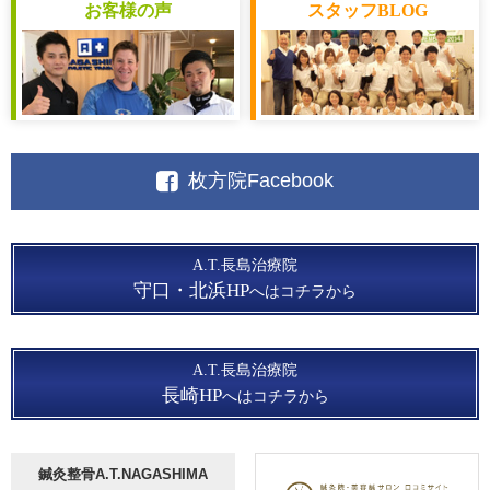
お客様
の声
スタッフ
BLOG
枚方院Facebook
A.T.長島治療院
守口・北浜HP
へはコチラから
A.T.長島治療院
長崎HP
へはコチラから
鍼灸整骨A.T.NAGASHIMA