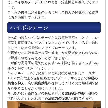
て、
ハイボルテージ
・
LIPUS
と言う治療機器を導入しており
ます。
これらの機器は
急性期
のケガに対して痛みの軽減や治癒促進
に力を発揮してくれます。
ハイボルテージ
その名の通りハイボルテージとは高電圧電流のことで、この
電気を直接痛みのピンポイントになっているところや、原因
となっている深層部にまでアプローチします。
低周波などの治療器は表面の筋肉しか刺激が伝えられないの
で深部に刺激を与えることができません。
一般的な高電圧の電気だと皮膚への刺激が強すぎて皮膚への
痛みが強かったのですが、、、
ハイボルテージでは皮膚への電気抵抗を極力抑えて、
最大
150ｖ
の高電圧を深部組織までアプローチすることで
神経の
興奮を抑え
、
高い鎮痛効果
を発揮してくれるので短時間で痛
みを取ることがが可能になりました。
それ以外にも筋肉などの炎症を抑える(
抗炎症作用
)や細胞の
活性化なども行われるため
治癒力の促進
が期待できます。