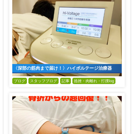
〈深部の筋肉まで届け！〉ハイボルテージ治療器
ブログ
スタッフブログ
記事
捻挫・肉離れ・打撲log