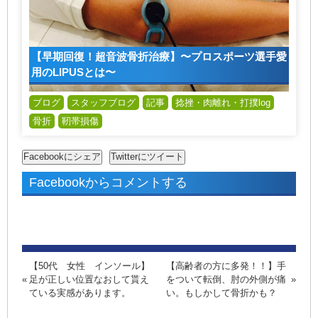
【早期回復！超音波骨折治療】〜プロスポーツ選手愛
用のLIPUSとは〜
ブログ
スタッフブログ
記事
捻挫・肉離れ・打撲log
骨折
靭帯損傷
Facebookからコメントする
【50代 女性 インソール】
【高齢者の方に多発！！】手
足が正しい位置なおして貰え
をついて転倒、肘の外側が痛
ている実感があります。
い。もしかして骨折かも？