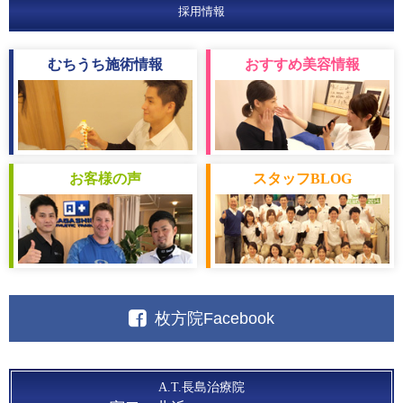
採用情報
むちうち
施術情報
おすすめ
美容情報
お客様
の声
スタッフ
BLOG
枚方院Facebook
A.T.長島治療院