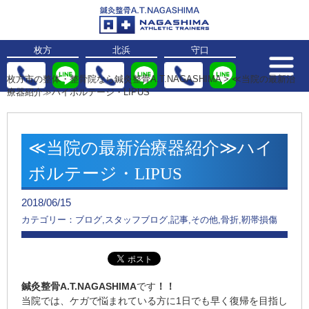
枚方
北浜
守口
枚方市の整体・整骨院なら鍼灸整骨A.T.NAGASHIMA
>
≪当院の最新治
療器紹介≫ハイボルテージ・LIPUS
≪当院の最新治療器紹介≫ハイ
ボルテージ・LIPUS
2018/06/15
カテゴリー：ブログ,スタッフブログ,記事,その他,骨折,靭帯損傷
鍼灸整骨A.T.NAGASHIMA
です
！！
当院では、ケガで悩まれている方に1日でも早く復帰を目指し