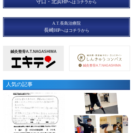
守口・北浜HP
へはコチラから
A.T.長島治療院
長崎HP
へはコチラから
鍼灸整骨A.T.NAGASHIMA
鍼灸整骨A.T.NAGASHIMA
人気の記事