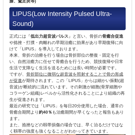
膝、鵞足炎等)
LIPUS
(Low Intensity Pulsed Ultra-
Sound)
正式には『
低出力超音波パルス
』と言い、骨折の
骨癒合促進
や捻挫・打撲・肉離れの
早期治癒
に効果があり早期復帰に向
けて「LIPUS」を導入しております。
本来、骨折の治療を行う場合は骨折部位の整復・固定を行
い、自然治癒力に任せて骨癒合を行うため、競技復帰や日常
生活で支障なく生活を送るためには長い時間が必要です。
ですが、
骨折部位に微弱な超音波を照射することで骨の形成
が促進
が期待されます。この「LIPUS」からは細かい振動(超
音波)が断続的に流れています。その刺激が細胞(骨芽細胞や
コラーゲン組織)レベルから活性化されることにより組織の再
生が促進されます。
最近の研究では「LIPUS」を毎日20分使用した場合、通常の
骨癒合期間より
約40％
も治癒期間が早くなったと報告もあり
ます。
また、捻挫などの靱帯損傷の場合では、早く治るだけではな
く靱帯の強度も強くなることがわかってきています。