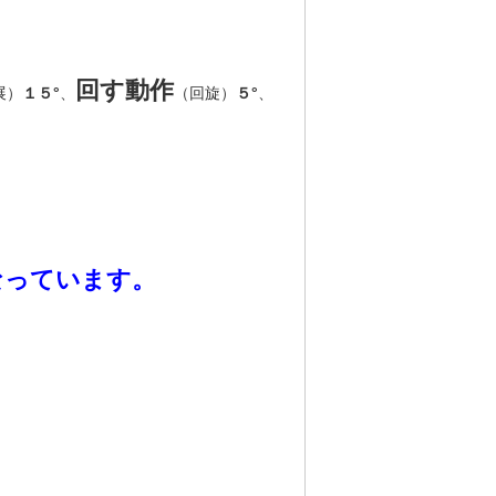
回す動作
展）
１５°
、
（回旋）
５°
、
なっています。