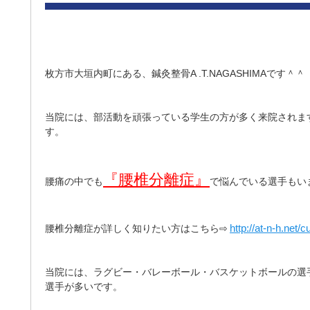
枚方市大垣内町にある、鍼灸整骨A .T.NAGASHIMAです＾＾
当院には、部活動を頑張っている学生の方が多く来院されま
す。
『腰椎分離症』
腰痛の中でも
で悩んでいる選手もい
http://at-n-h.net/
腰椎分離症が詳しく知りたい方はこちら⇨
当院には、ラグビー・バレーボール・バスケットボールの選
選手が多いです。